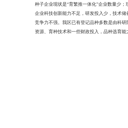
种子企业现状是“育繁推一体化”企业数量少
企业科技创新能力不足，研发投入少，技术储
竞争力不强。我区已有登记品种多数是由科研
资源、育种技术和一些财政投入，品种选育能
广的先天优势。但是，我区的企业与科研机构
程度低，造成育种与推广结合性差及受商品粮
慢。
（四）品种数量较多，质量差差不齐，产业高
照用途划分，谷子主要划分为食用、饲用，以
酿造为主。按生育期又可分为不同熟期的品种
产性状相对比较稳定的特点，虽然用种量虽然
留种子。同时，谷子高粱品种多，混杂严重，
性的大品种更是凤毛麟角，严重影响了谷子高