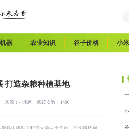
机器
农业知识
谷子价格
小
展 打造杂粮种植基地
一
:19 来源：
小米网
阅读次数：1486
小
谷
古杂粮中播种面积最大的两个作物。加快科技创