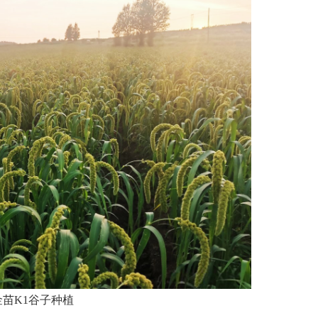
苗K1谷子种植