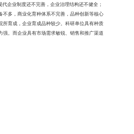
；现代企业制度还不完善，企业治理结构还不健全；
备不多，商业化育种体系不完善，品种创新等核心
院所育成，企业育成品种较少。科研单位具有种质
力强。而企业具有市场需求敏锐、销售和推广渠道
间缺乏有效协作机制，科研院所与种企实质性合作
市场波动剧烈，造成谷子、高粱主栽品种更新换代
质量发展压力大。
内蒙古自治区的谷子高粱品种按
食用为主；高粱主要划分为酿造、食用和青贮，以
，以中晚熟品种为主。由于谷子种子可替代性，增
不大，但仍有一些农民生产上使用种、粮不分的自
品种质量差差不齐，优质新品种很少，特别有突破
粱商品粮优质率和市场竞争力。