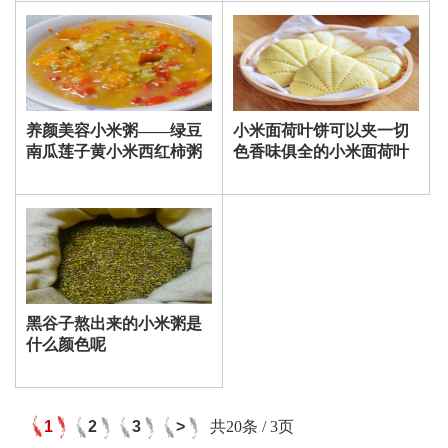
养颜美容小米粥——绿豆
小米面荷叶饼可以夹一切
南瓜莲子黄小米西红柿粥
色香味俱全的小米面荷叶
饼
黑谷子熬出来的小米粥是
什么颜色呢
1
2
3
>
共20条 / 3页