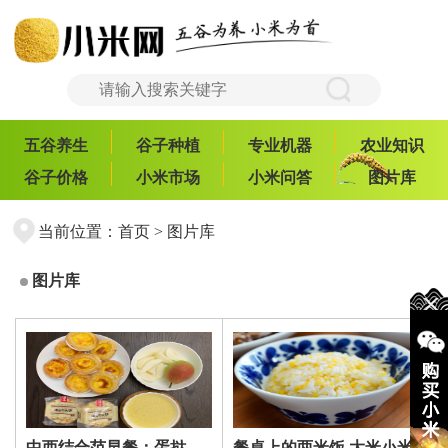
五谷养生
谷子种植
专业机器
农业知识
谷子价格
小米市场
小米问答
图片库
当前位置：
首页
> 图片库
图片库
中西结合范早餐：蛋挞、
餐桌上的两米饭 大米小米