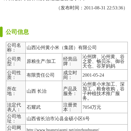
（发布时间：2011-08-31 22:53:36）
公司信息
公司名
山西沁州黄小米（集团）有限公司
称：
沁州牌、沁州黄、谷
公司类
经营品
原粮生产/加工
之爱、畅贝乐、御谷
型：
牌：
天仓、谷芽妈妈
公司性
成立时
有限责任公司
2001-05-24
质：
间：
沁州黄小米加工、深
所在
产品及
加工，粮食收购，谷
山西 长治
地：
服务：
子种植技术推广服
务。
法定代
注册资
石耀武
7054万元
表人：
本：
公司地
山西省长治市沁县金硕小区6号
址：
公司网
http://www.huangxiaomi.net/qinzhouhuang/