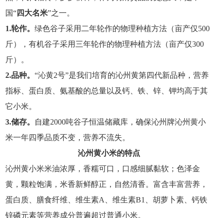
国“
四大名米
”之一。
1.轮作。
绿色谷子采用二年轮作的物理种植方法（亩产仅500
斤），有机谷子采用三年轮作的物理种植方法（亩产仅300
斤）。
2.品种。
“沁黄2号”是我们培育的沁州黄第四代新品种，营养
指标、蛋白质、氨基酸的总量以及钙、铁、锌、钾均高于其
它小米。
3.储存。
自建2000吨谷子恒温储藏库，确保沁州牌沁州黄小
米一年四季品质不变，营养不流失。
沁州黄小米的特点
沁州黄小米米油浓厚，香糯可口，口感细腻黏软；色泽金
黄，颗粒饱满，米香新鲜醇正，自然清香。富含丰富营养，
蛋白质、膳食纤维、维生素A、维生素B1、胡萝卜素、钙铁
锌磷元素等营养成分普遍超过普通小米。