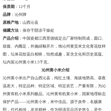
保质期
：12个月
品牌
：沁州牌
原粮产地
：山西沁县
储藏方法
：保存于阴凉干燥处
产品介绍
：中国瓷都江西景德镇定点厂家特制而成，圆口、
鼓腹、内圈足，外施緑釉开片，饰沁州黄贡米文化青花纹样
图，坛体花纹蓝白相映，怡然成趣，富含文化和历史底蕴。
坛内装沁州黄小米1.5千克。
沁州黄小米介绍
沁州黄小米出产自山西沁县，纯红土壤、海拔地势高、昼夜
温差大，特定品种、特定区域、特定农艺，产量有限，为沁
州黄有机小米系列极品。沁州黄有机黄小米，国家地理标志
保护产品——沁州黄小米，米中佳品。源于炎帝，名赐康
熙，代代相传，岁岁耕种，作为明清贡品历史悠久，是中