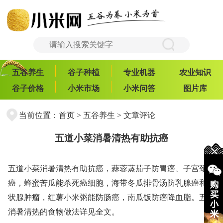
五谷养生
谷子种植
专业机器
农业知识
谷子价格
小米市场
小米问答
图片库
当前位置：
首页
>
五谷养生
> 文章评论
五道小菜消暑清热有助抗癌
五道小菜消暑清热有助抗癌，蒜蓉蒸茄子防胃癌、子宫颈
癌，蜂蜜苦瓜能杀死癌细胞，海带冬瓜排骨汤防乳腺癌和甲
状腺肿瘤，红薯小米粥能防肠癌，南瓜饭防癌降血脂。五道
消暑清热的食物做法详见全文。