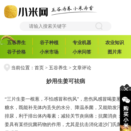
五谷养生
谷子种植
专业机器
农业知识
谷子价格
小米市场
小米问答
图片库
当前位置：
首页
>
五谷养生
> 文章评论
妙用生姜可祛病
“三片生姜一根葱，不怕感冒和伤风”，患伤风感冒喝姜葱红
糖水，既能补充体内丢失的水分、降温杀菌，又能助发汗和
排尿，利于排出体内毒素；减轻关节炎病痛；抗菌消炎：生
姜具有某些抗菌药物的作用，尤其是抗击消化道沙门氏菌效