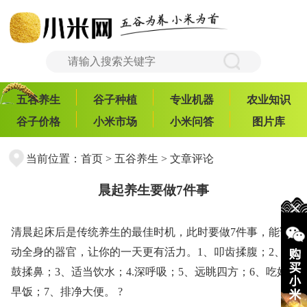
五谷养生
谷子种植
专业机器
农业知识
谷子价格
小米市场
小米问答
图片库
当前位置：
首页
>
五谷养生
> 文章评论
晨起养生要做7件事
清晨起床后是传统养生的最佳时机，此时要做7件事，能调
动全身的器官，让你的一天更有活力。1、叩齿揉腹；2、击
鼓揉鼻；3、适当饮水；4.深呼吸；5、远眺四方；6、吃好
早饭；7、排净大便。 ?