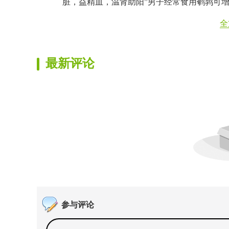
脏，益精血，温肾助阳”男子经常食用鹌鹑可
全
最新评论
参与评论