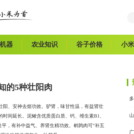
机器
农业知识
谷子价格
小
知的5种壮阳肉
壮阳、安神去烦功效。驴肾，味甘性温，有益肾壮
山
的时间延长。泥鳅含优质蛋白质、钙、维生素B1、
性平，有补中益气、养肾生精功效。鹌鹑肉可“补五
广