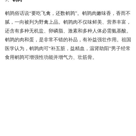
鹌鹑俗话说“要吃飞禽，还数鹌鹑”。鹌鹑肉嫩味香，香而不
腻，一向被列为野禽上品。鹌鹑肉不仅味鲜美、营养丰富，
还含有多种无机盐、卵磷脂、激素和多种人体必需氨基酸。
鹌鹑的肉和蛋，是非常不错的补品，有补益强壮作用。祖国
医学认为，鹌鹑肉可“补五脏，益精血，温肾助阳”男子经常
食用鹌鹑可增强性功能并增气力、壮筋骨。