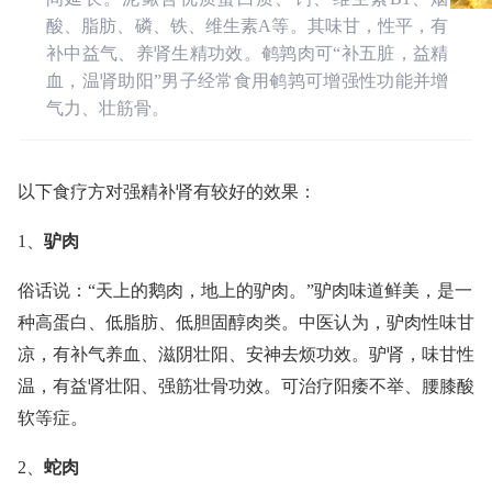
酸、脂肪、磷、铁、维生素A等。其味甘，性平，有
补中益气、养肾生精功效。鹌鹑肉可“补五脏，益精
血，温肾助阳”男子经常食用鹌鹑可增强性功能并增
气力、壮筋骨。
以下食疗方对强精补肾有较好的效果：
1、
驴肉
俗话说：“天上的鹅肉，地上的驴肉。”驴肉味道鲜美，是一
种高蛋白、低脂肪、低胆固醇肉类。中医认为，驴肉性味甘
凉，有补气养血、滋阴壮阳、安神去烦功效。驴肾，味甘性
温，有益肾壮阳、强筋壮骨功效。可治疗阳痿不举、腰膝酸
软等症。
2、
蛇肉