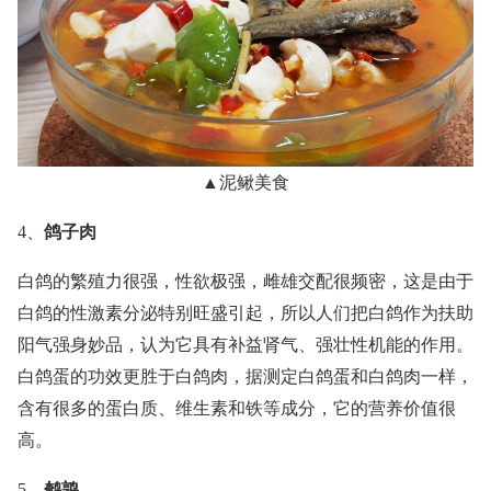
▲泥鳅美食
4、
鸽子肉
白鸽的繁殖力很强，性欲极强，雌雄交配很频密，这是由于
白鸽的性激素分泌特别旺盛引起，所以人们把白鸽作为扶助
阳气强身妙品，认为它具有补益肾气、强壮性机能的作用。
白鸽蛋的功效更胜于白鸽肉，据测定白鸽蛋和白鸽肉一样，
含有很多的蛋白质、维生素和铁等成分，它的营养价值很
高。
5、
鹌鹑