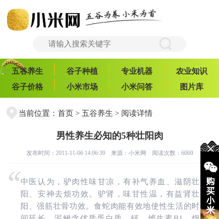
五谷养生
谷子种植
专业机器
农业知识
谷子价格
小米市场
小米问答
图片库
当前位置：
首页
>
五谷养生
> 阅读详情
男性养生必知的5种壮阳肉
发布时间：2011-11-06 14:06:39 来源：
小米网
阅读次数：6069
中医认为，驴肉性味甘凉，有补气养血、滋阴壮
阳、安神去烦功效。驴肾，味甘性温，有益肾壮
阳、强筋壮骨功效。食蛇肉能有效地使性生活的时
间延长。泥鳅含优质蛋白质、钙、维生素B1、烟