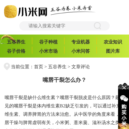
五谷养生
谷子种植
专业机器
农业知识
谷子价格
小米市场
小米问答
图片库
当前位置：
首页
>
五谷养生
> 文章评论
嘴唇干裂怎么办？
嘴唇干裂是缺什么维生素？嘴唇干裂脱皮是什么原因？最常
见的嘴唇干裂是体内维生素B2缺乏引发的，可以通过补充
维生素、调养脾胃的方法来治愈。从中医学的角度来看，嘴
唇干燥与脾胃虚弱有关，小米粥、薏米羹、滋补汤水之类的