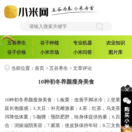
五谷养生
谷子种植
专业机器
农业知识
谷子价格
小米市场
小米问答
图片库
当前位置：
首页
>
五谷养生
> 文章评论
10种初冬养颜瘦身美食
10种初冬养颜瘦身美食：1.板栗：改善手脚冰冷；2.坚果：
延长饱腹感；3.大豆：补充雌激素；4.茶：红茶，乌龙茶普
洱降低体重；5.咖喱：预防肥胖，给身体提供热量；6.百
合：润燥滋阴美容；7.紫菜：使皮肤保持年轻；8.三文鱼：