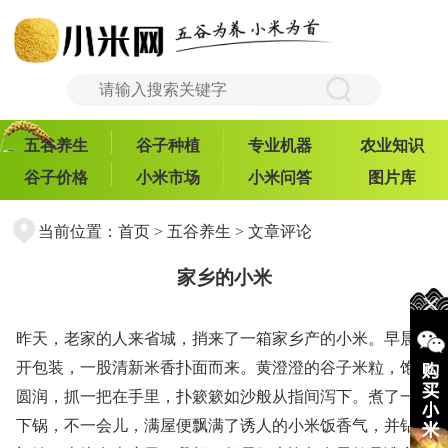
五谷养生
谷子种植
专业机器
农业知识
谷子价格
小米市场
小米问答
图片库
当前位置：
首页
>
五谷养生
> 文章评论
家乡的小米
昨天，老家的人来省城，捎来了一箱家乡产的小米。早晨拆
开包装，一股清新米香扑面而来。黄澄澄的谷子米粒，饱满
圆润，抓一把在手里，扑簌簌如沙般从指间泻下。煮了一些
下锅，不一会儿，满屋便飘满了诱人的小米饭香气，并钻出