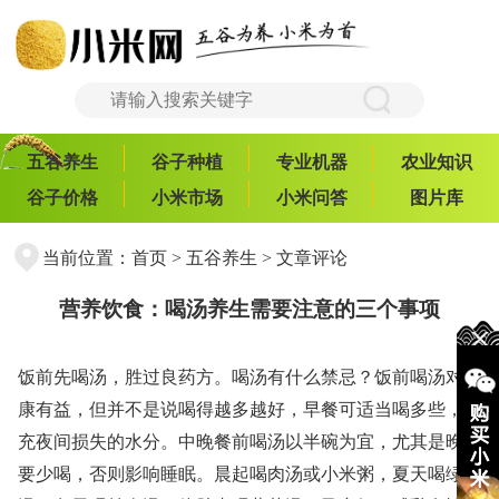
五谷养生
谷子种植
专业机器
农业知识
谷子价格
小米市场
小米问答
图片库
当前位置：
首页
>
五谷养生
> 文章评论
营养饮食：喝汤养生需要注意的三个事项
饭前先喝汤，胜过良药方。喝汤有什么禁忌？饭前喝汤对健
康有益，但并不是说喝得越多越好，早餐可适当喝多些，补
充夜间损失的水分。中晚餐前喝汤以半碗为宜，尤其是晚上
要少喝，否则影响睡眠。晨起喝肉汤或小米粥，夏天喝绿豆