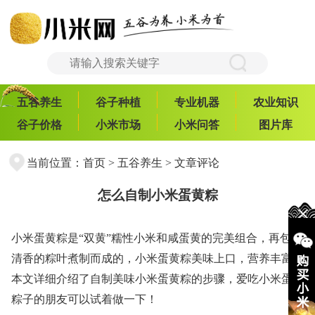
五谷养生
谷子种植
专业机器
农业知识
谷子价格
小米市场
小米问答
图片库
当前位置：
首页
>
五谷养生
> 文章评论
怎么自制小米蛋黄粽
小米蛋黄粽是“双黄”糯性小米和咸蛋黄的完美组合，再包上
清香的粽叶煮制而成的，小米蛋黄粽美味上口，营养丰富。
本文详细介绍了自制美味小米蛋黄粽的步骤，爱吃小米蛋黄
粽子的朋友可以试着做一下！