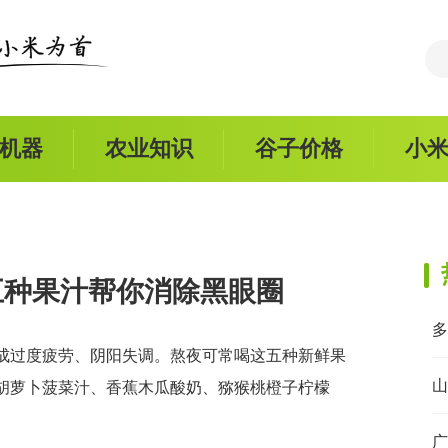
机器
农业知识
谷子价格
小
五种果汁帮你消除黑眼圈
成过度疲劳、阴阳失调。熬夜可常喝这五种新鲜果
山
胡萝卜菠菜汁、香蕉木瓜酸奶、猕猴桃橙子柠檬
广