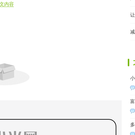
文内容
减
小
富
多