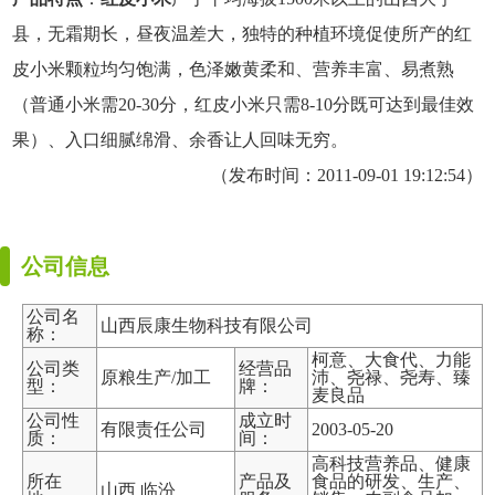
县，无霜期长，昼夜温差大，独特的种植环境促使所产的红
皮小米颗粒均匀饱满，色泽嫩黄柔和、营养丰富、易煮熟
（普通小米需20-30分，红皮小米只需8-10分既可达到最佳效
果）、入口细腻绵滑、余香让人回味无穷。
（发布时间：2011-09-01 19:12:54）
公司信息
公司名
山西辰康生物科技有限公司
称：
柯意、大食代、力能
公司类
经营品
原粮生产/加工
沛、尧禄、尧寿、臻
型：
牌：
麦良品
公司性
成立时
有限责任公司
2003-05-20
质：
间：
高科技营养品、健康
所在
产品及
食品的研发、生产、
山西 临汾