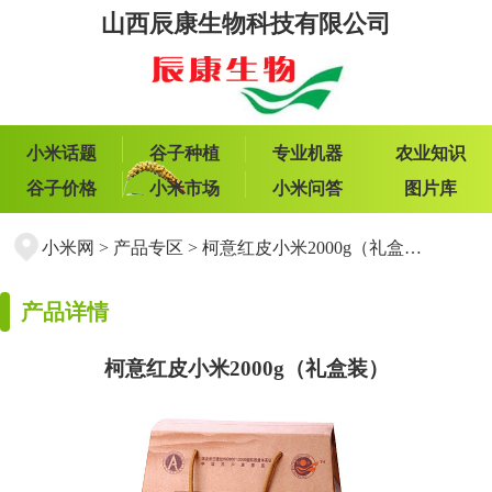
山西辰康生物科技有限公司
小米话题
谷子种植
专业机器
农业知识
谷子价格
小米市场
小米问答
图片库
小米网
>
产品专区
>
柯意红皮小米2000g（礼盒装）
产品详情
柯意红皮小米2000g（礼盒装）