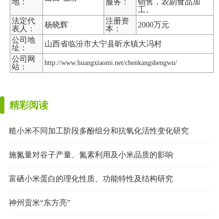
地：
服务：
销售，农副食品加
工。
法定代
注册资
杨晓辉
2000万元
表人：
本：
公司地
山西省临汾市大宁县昕水镇大冯村
址：
公司网
http://www.huangxiaomi.net/chenkangshengwu/
站：
精彩阅读
糙小米不同加工阶段多酚组分和抗氧化活性变化研究
施氮量对谷子产量、氮素利用及小米品质的影响
富硒小米蛋白的理化性质、功能特性及结构研究
神州贡米“东方亮”