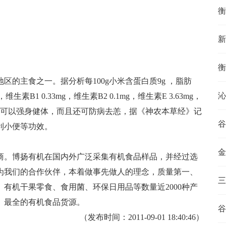
衡
新
衡
的主食之一。据分析每100g小米含蛋白质9g ，脂肪
沁
，维生素B1 0.33mg，维生素B2 0.1mg，维生素E 3.63mg，
可以强身健体，而且还可防病去恙，据《神农本草经》记
利小便等功效。
金
商。博扬有机在国内外广泛采集有机食品样品，并经过选
为我们的合作伙伴，本着做事先做人的理念，质量第一、
三
有机干果零食、食用菌、环保日用品等数量近2000种产
、最全的有机食品货源。
谷
（发布时间：2011-09-01 18:40:46）