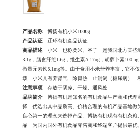
产品名称
：博扬有机小米1000g
产品认证
：辽环有机食品认证
商品描述
：小米，也称粟米、谷子，是我国北方某些地区
3.1g，膳食纤维1.6g，维生素A 17ug，胡萝卜素100 ug
微量元素铁5.1mg等。由于
食用小米
营养丰富，它不仅
载，小米具有养肾气，除胃热，止消渴（糖尿病），
注意事项
：存放于阴凉、干燥、通风处
品牌简介
：博扬有机是知名的有机食品生产商和代理
择，优选出其中品质高、价格合理的有机产品基地做
良心第一的理念来选择产品。博扬有机现有有机杂粮、
品，为国内国外有机食品零售商和终端客户提供最优