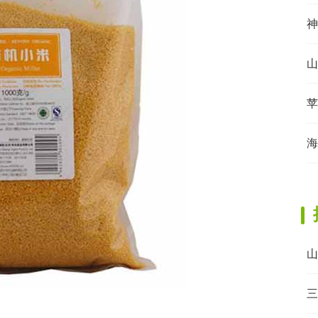
神
山
苹
海
山
三