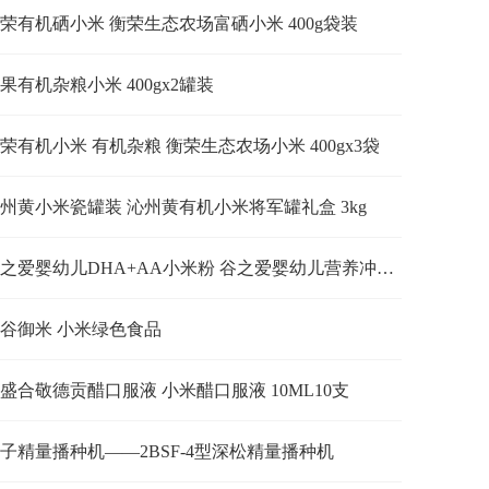
荣有机硒小米 衡荣生态农场富硒小米 400g袋装
果有机杂粮小米 400gx2罐装
荣有机小米 有机杂粮 衡荣生态农场小米 400gx3袋
州黄小米瓷罐装 沁州黄有机小米将军罐礼盒 3kg
谷之爱婴幼儿DHA+AA小米粉 谷之爱婴幼儿营养冲饮 360g
谷御米 小米绿色食品
盛合敬德贡醋口服液 小米醋口服液 10ML10支
子精量播种机——2BSF-4型深松精量播种机