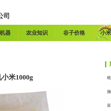
公司
机器
农业知识
谷子价格
小
小米1000g
糙
施
富