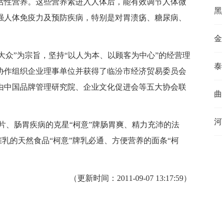
活性营养。这些营养素进入人体后，能有效调节人体微
黑
强人体免疫力及预防疾病，特别是对胃溃疡、糖尿病、
金
众”为宗旨，坚持“以人为本、以顾客为中心”的经营理
泰
康协作组织企业理事单位并获得了临汾市经济贸易委员会
获由中国品牌管理研究院、企业文化促进会等五大协会联
曲
河
素片、肠胃疾病的克星“柯意”牌肠胃爽、精力充沛的法
催乳的天然食品“柯意”牌乳必通、方便营养的面条“柯
（更新时间：2011-09-07 13:17:59）