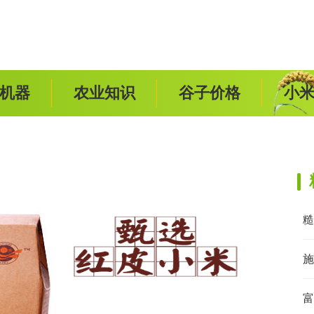
机器
农业知识
谷子价格
小
糙
施
富