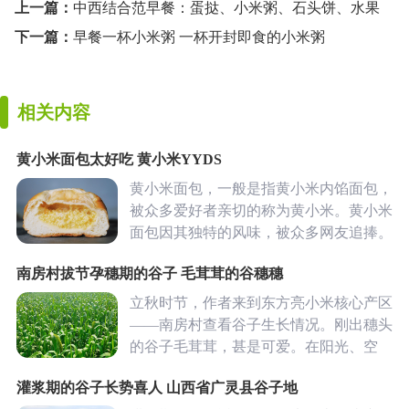
上一篇：
中西结合范早餐：蛋挞、小米粥、石头饼、水果
下一篇：
早餐一杯小米粥 一杯开封即食的小米粥
相关内容
黄小米面包太好吃 黄小米YYDS
黄小米面包，一般是指黄小米内馅面包，
被众多爱好者亲切的称为黄小米。黄小米
面包因其独特的风味，被众多网友追捧。
小米是高热量食品，黄小米面包很适合作
南房村拔节孕穗期的谷子 毛茸茸的谷穗穗
为营养早餐。下面一起看一下黄小米面包
图片。
立秋时节，作者来到东方亮小米核心产区
——南房村查看谷子生长情况。刚出穗头
的谷子毛茸茸，甚是可爱。在阳光、空
气、黄土地、地下泉水的作用下，东方亮
灌浆期的谷子长势喜人 山西省广灵县谷子地
谷子生机勃勃。期待收秋后喝上一碗香醇