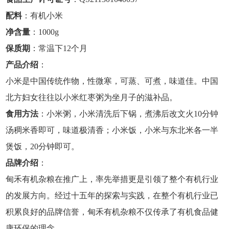
配料
：有机小米
净含量
：1000g
保质期
：常温下12个月
产品介绍
：
小米
是中国传统作物，性微寒，可蒸、可煮，味道佳。中国
北方妇女往往以小米红枣粥为坐月子的滋补品。
食用方法
：小米粥，小米清洗后下锅，煮沸后改文火10分钟
汤稠米香即可，味道极清香；小米饭，小米与东北米各一半
煲饭，20分钟即可。
品牌介绍
：
甸禾有机杂粮在推广上，率先举措更是引领了整个有机行业
的发展方向。经过十五年的探索与实践，在整个有机行业已
积累良好的品牌信誉，甸禾有机杂粮不仅传承了有机食品健
康环保的理念。