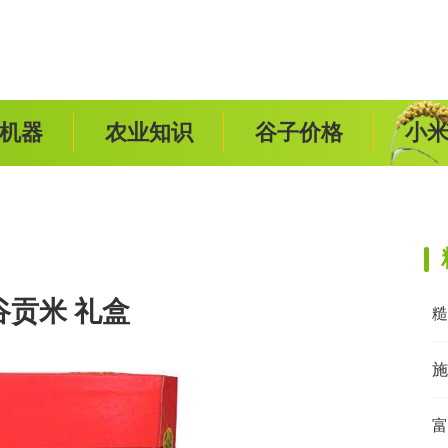
机器
农业知识
谷子价格
小
谷贡米 礼盒
糙
施
富