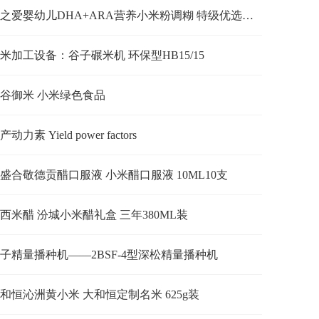
谷之爱婴幼儿DHA+ARA营养小米粉调糊 特级优选小米米粉超值盒装
米加工设备：谷子碾米机 环保型HB15/15
谷御米 小米绿色食品
产动力素 Yield power factors
盛合敬德贡醋口服液 小米醋口服液 10ML10支
西米醋 汾城小米醋礼盒 三年380ML装
子精量播种机——2BSF-4型深松精量播种机
和恒沁洲黄小米 大和恒定制名米 625g装