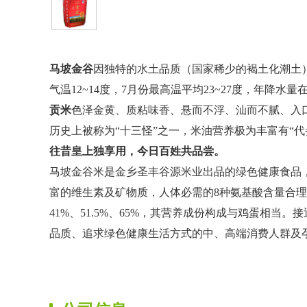
马坡金谷
因独特的水土品质（国家稀少的褐土化潮土
气温12~14度，7月份最高温平均23~27度，年降水量
贡米
色泽金黄、质粘味香、悬而不浮、汕而不腻、入
历史上被称为“十三怪”之一，米油营养极为丰富有“代
往昔皇上独享用，今日百姓共品尝。
马坡金谷米是金乡圣丰谷源米业出品的绿色健康食品
富的维生素及矿物质，人体必需的8种氨基酸含量合
41%、51.5%、65%，其营养成份构成与鸡蛋相
品质、追求绿色健康生活方式的中、高端消费人群及