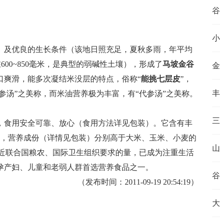
小
）及优良的生长条件（该地日照充足，夏秋多雨，年平均
在600~850毫米，是典型的弱碱性土壤），形成了
马坡金谷
金
口爽滑，能多次凝结米没层的特点，俗称“
能挑七层皮
”，
丰
参汤”之美称，而米油营养极为丰富，有“代参汤”之美称。
三
，食用安全可靠、放心（食用方法详见包装）。它含有丰
理，营养成份（详情见包装）分别高于大米、玉米、小麦的
山
当。接近联合国粮农、国际卫生组织要求的量，已成为注重生活
孕产妇、儿童和老弱人群首选营养食品之一。
谷
（发布时间：2011-09-19 20:54:19）
大