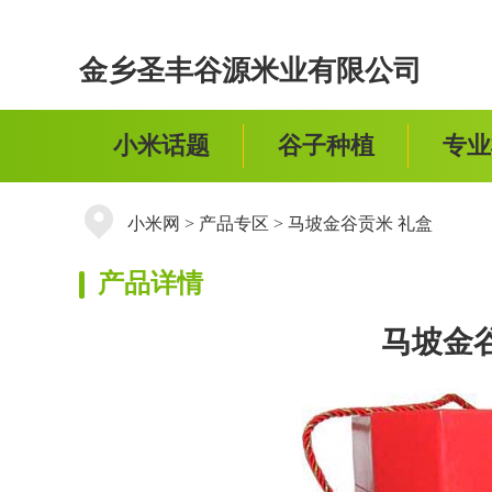
金乡圣丰谷源米业有限公司
小米话题
谷子种植
专业
小米网
>
产品专区
>
马坡金谷贡米 礼盒
产品详情
马坡金