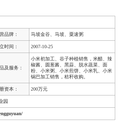
营品牌：
马坡金谷、马坡、粟速粥
立时间：
2007-10-25
小米初加工、谷子种植销售，米醋、辣
椒酱、圆葱酱、黑蒜、脱水蔬菜、面
品及服务：
粉、小米粥、小米煎饼、小米乳、小米
锅巴加工销售，秸秆收购。
册资本：
200万元
业园
fengguyuan/