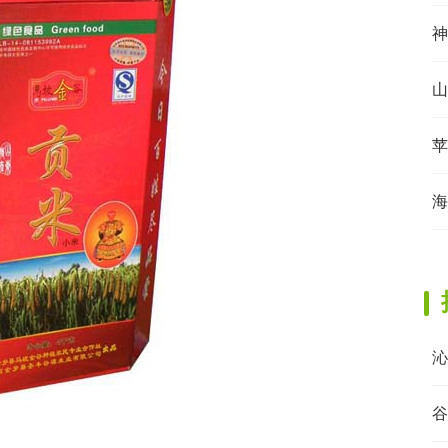
神
山
苹
海
沁