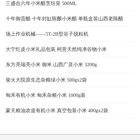
三盛合六年小米醋烹饪皇 500ML
十年御贡醋 十年封缸陈酿小米醋 单瓶盒装山西老陈醋
场上作业机械——5T-2B型谷子脱粒机
大宁红皮小米礼品包装 柯意天然纯净谷物小米
东方亮瑞亮小米 御米 山西广灵小米 3200g
柴火大院原生态杂粮绿小米 500gx2袋
甸禾有机小米 甸禾杂粮小米 1000g装
蒙天粮油农道有机小米 真空包装小米 400gx2袋