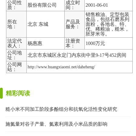
公司性
成立时
股份有限公司
2001-06-01
质：
间：
销售粮油、定型包装
食品，包括石磨系列
所在
产品及
北京 东城
面粉，各地名、特、
地：
服务：
优、稀粮油，糙米，
胚芽米等。
法定代
注册资
杨惠惠
1000万元
表人：
本：
公司地
北京市东城区永定门内东街中里9-17号452房间
址：
公司网
http://www.huangxiaomi.net/daheheng/
站：
精彩阅读
糙小米不同加工阶段多酚组分和抗氧化活性变化研究
施氮量对谷子产量、氮素利用及小米品质的影响