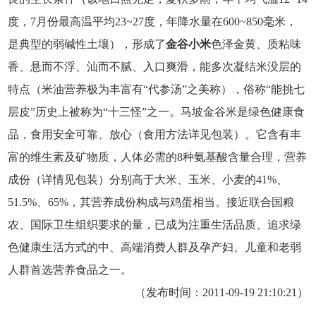
度，7月份最高温平均23~27度，年降水量在600~850毫米，
是典型的弱碱性土壤），形成了
金谷小米
色泽金黄、质粘味
香、悬而不浮、汕而不腻、入口爽滑，能多次凝结米没层的
特点（米油营养极为丰富有“代参汤”之美称），俗称“能挑七
层皮”历史上被称为“十三怪”之一。马坡金谷米是绿色健康食
品，食用安全可靠、放心（食用方法详见包装）。它含有丰
富的维生素及矿物质，人体必需的8种氨基酸含量合理，营养
成份（详情见包装）分别高于大米、玉米、小麦的41%、
51.5%、65%，其营养成份构成与鸡蛋相当。接近联合国粮
农、国际卫生组织要求的量，已成为注重生活品质、追求绿
色健康生活方式的中、高端消费人群及孕产妇、儿童和老弱
人群首选营养食品之一。
（发布时间：2011-09-19 21:10:21）