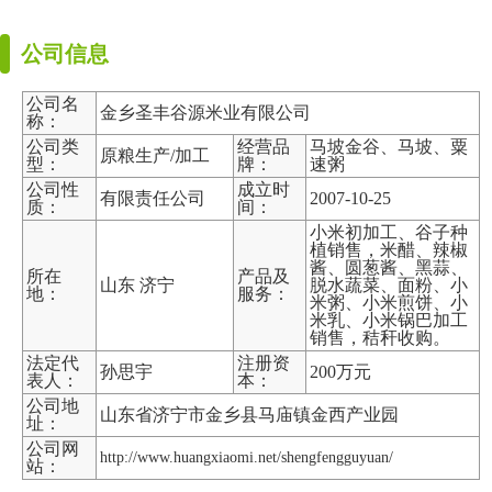
公司信息
公司名
金乡圣丰谷源米业有限公司
称：
公司类
经营品
马坡金谷、马坡、粟
原粮生产/加工
型：
牌：
速粥
公司性
成立时
有限责任公司
2007-10-25
质：
间：
小米初加工、谷子种
植销售，米醋、辣椒
酱、圆葱酱、黑蒜、
所在
产品及
山东 济宁
脱水蔬菜、面粉、小
地：
服务：
米粥、小米煎饼、小
米乳、小米锅巴加工
销售，秸秆收购。
法定代
注册资
孙思宇
200万元
表人：
本：
公司地
山东省济宁市金乡县马庙镇金西产业园
址：
公司网
http://www.huangxiaomi.net/shengfengguyuan/
站：