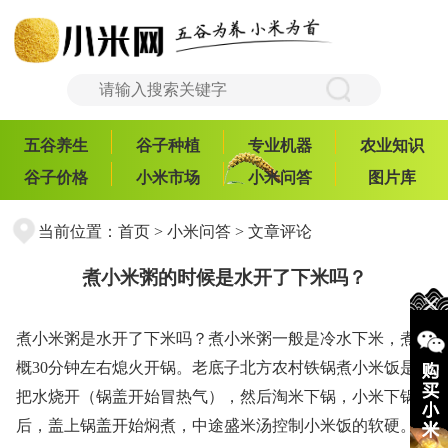
五谷养生
谷子种植
专业机器
农业知识
谷子价格
小米市场
小米问答
图片库
当前位置：
首页
>
小米问答
> 文章评论
煮小米粥的时候是水开了下米吗？
煮小米粥是水开了下米吗？煮小米粥一般是冷水下米，煮大
概30分钟左右熄火开锅。老底子北方农村铁锅煮小米饭是先
把水烧开（锅盖开始冒热气），然后淘米下锅，小米下锅
后，盖上锅盖开始焖煮，中途盛米汤控制小米饭的软硬。