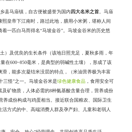
乡县马庙镇，自古便被盛誉为国内
四大名米之首
。马庙
康熙皇帝下江南时，路过此地，膳用小米粥，堪称人间
着一匹白马而得名“马坡金谷”。马坡金谷米的历史悠
土）及优良的生长条件（该地日照充足，夏秋多雨，年
降水量在600~850毫米，是典型的弱碱性土壤），形成了该
爽滑，能多次凝结米没层的特点，（米油营养极为丰富
“十三怪”之一。马坡金谷米是
绿色健康食品
，食用安全可
素及矿物质，人体必需的8种氨基酸含量合理，营养成份
%，其营养成份构成与鸡蛋相当。接近联合国粮农、国际卫生
生活方式的中、高端消费人群及孕产妇、儿童和老弱人
健康、安全、放心”经营理念，共同创造高品质生活。