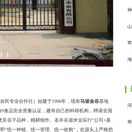
神
山
苹
海
农民专业合作社）始建于1996年，现有
马坡金谷
基地
河
及QS食品安全质量认证，建有自己的科研机构，聘请全国
良谷子品种，精耕细作。圣丰谷源米业实行“公司+基
寿
，即“统一种植、统一管理、统一收购”，在源头上严格把