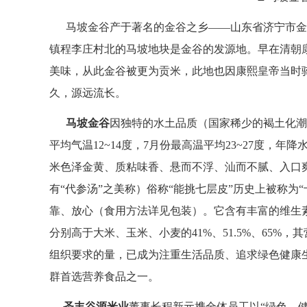
马坡金谷产于著名的金谷之乡——山东省济宁市金
镇程李庄村北的马坡地块是金谷的发源地。早在清朝
美味，从此金谷被更为贡米，此地也因康熙皇帝当时骑
久，源远流长。
马坡金谷
因独特的水土品质（国家稀少的褐土化潮
平均气温12~14度，7月份最高温平均23~27度，年
米色泽金黄、质粘味香、悬而不浮、汕而不腻、入口
有“代参汤”之美称）俗称“能挑七层皮”历史上被称为
靠、放心（食用方法详见包装）。它含有丰富的维生
分别高于大米、玉米、小麦的41%、51.5%、65
组织要求的量，已成为注重生活品质、追求绿色健康
群首选营养食品之一。
圣丰谷源米业
董事长程新元携全体员工以“绿色、