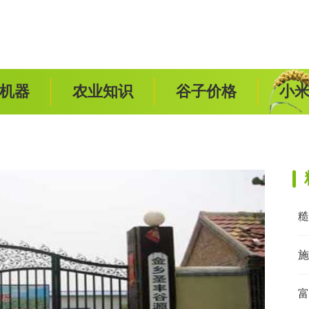
机器
农业知识
谷子价格
小
糙
施
富