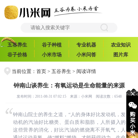
五谷养生
谷子种植
专业机器
农业知识
谷子价格
小米市场
小米问答
图片库
当前位置：
首页
>
五谷养生
> 阅读详情
钟南山谈养生：有氧运动是生命能量的来源
发布时间：2011-08-31 07:02:15 来源：
小米网
阅读次数：6548
钟南山院士的养生之道，“人的身体好比发动机，发
动机的汽油好比糖类、蛋白质和脂肪，人所摄入的
这些营养的消化，好比汽油的燃烧离不开氧气，人
通过运动充氧，使“燃料”燃烧，才能获得动力。生命