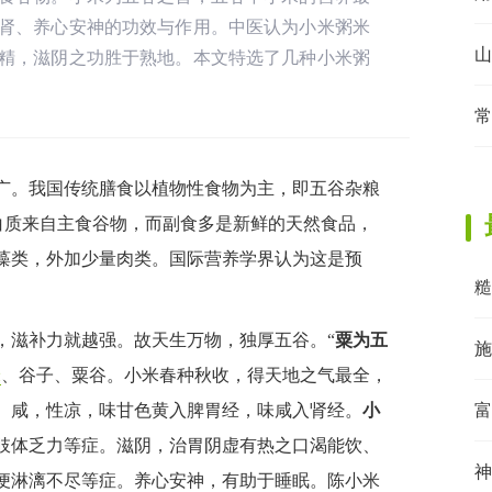
肾、养心安神的功效与作用。中医认为小米粥米
山
精，滋阴之功胜于熟地。本文特选了几种小米粥
常
广。我国传统膳食以植物性食物为主，即五谷杂粮
蛋白质来自主食谷物，而副食多是新鲜的天然食品，
藻类，外加少量肉类。国际营养学界认为这是预
糙
，滋补力就越强。故天生万物，独厚五谷。“
粟为五
施
米
、谷子、粟谷。小米春种秋收，得天地之气最全，
、咸，性凉，味甘色黄入脾胃经，味咸入肾经。
小
富
肢体乏力等症。滋阴，治胃阴虚有热之口渴能饮、
神
便淋漓不尽等症。养心安神，有助于睡眠。陈小米