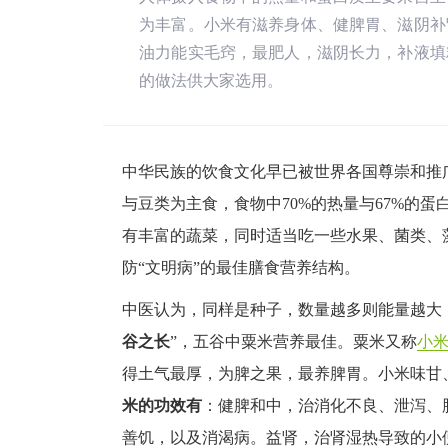
为丰富。小米有滋养身体、健脾胃、滋阴补
油力能实毛窍，最肥人，滋阴长力，补液填
的做法供大家选用。
中华民族的饮食文化早已被世界各国尊崇和推
与豆类为主食，食物中70%的热量与67%的
有丰富的蔬菜，同时适当吃一些水果、菌类、
防“文明病”的最佳膳食营养结构。
中医认为，同样是种子，数量越多则能量越大
谷之长
”，五谷中粟米营养最佳。粟米又称
小
得土气最厚，为脾之果，最养脾胃。小米味甘
米的功效有
：健脾和中，治消化不良、泄泻、
善饥，以及消渴病。益肾，治肾湿热导致的小