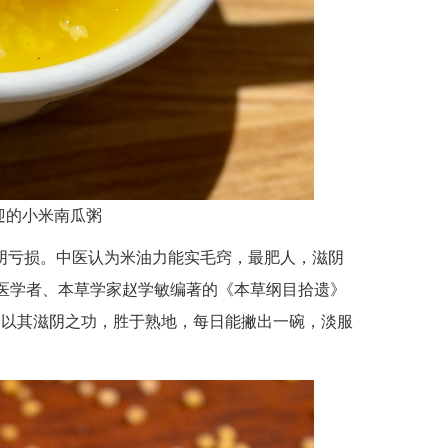
迎的小米南瓜粥
阴亏损。中医认为米油力能实毛窍，最肥人，滋阴
医学者、本草学家赵学敏编著的《本草纲目拾遗》
，以其滋阴之功，胜于熟地，每日能撇出一碗，淡服
！