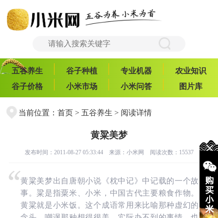
五谷养生
谷子种植
专业机器
农业知识
谷子价格
小米市场
小米问答
图片库
当前位置：
首页
>
五谷养生
> 阅读详情
黄粱美梦
发布时间：2011-08-27 05:33:44 来源：
小米网
阅读次数：15537
黄粱美梦出自唐朝小说《枕中记》中记载的一个故
事。粱是指粟米、小米，中国古代主要粮食作物。
黄粱就是小米饭。这个成语常用来比喻那种虚幻的
念头，嘲讽那种想得很美，实际办不到的事情。也