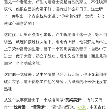
遇见一个老道士。卢生向老道士说起自己的家世，不住唉声
叹气，怨恨自己的命运不好，没有过什么好日子。道士听
了，便取出一个青瓷枕头来说：“你枕着它睡一觉吧，它会
使你心满意足的！”
这时候，店里正煮着小米饭。卢生听老道士这一说，等不到
饭熟，就连忙接过枕头睡下。刚刚合上眼，他就梦见自己过
上了荣华富贵的生活，娶了一个聪明美丽的妻子；自己中了
进士，做了大官，还立了战功，后来又当了丞相；而且儿孙
满堂，个个功成名就。
这时他一觉醒来，梦中的情景已经无影无踪，他还穿着那件
破烂衣衫，道士仍然坐在他的身旁，店里煮的小米饭还没有
熟哩！
从这个故事概括出了一个成语叫做“
黄粱美梦
”，有时又写
作“
一枕黄粱
”、“
黄粱梦
”。“粱”是指粟米、
小米
，中国古代