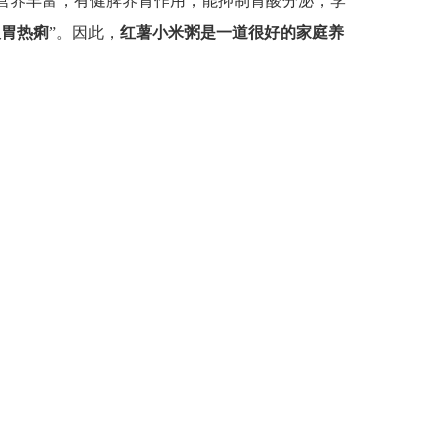
营养丰富，有健脾养胃作用，能抑制胃酸分泌，李
反胃热痢
”。因此，
红薯小米粥是一道很好的家庭养