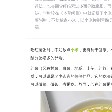
得法，也会因含纤维素过多而导致腹胀。而
泌，李时珍在《本草纲目》中就记载了小米
薯粥时，不妨放点小米，以小米抑制胃酸
端。
吃红薯粥时，不妨放点
小米
，更有利于健康。
酸分泌增多的弊端。
红薯（又称甘薯、白薯、地瓜、山芋、红苕、
质，可以说是老少皆宜的保健佳品。它的吃法
可以做菜、做饭、煮粥吃。然而，若在红薯粥