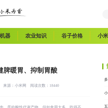
机器
农业知识
谷子价格
小
健脾暖胃、抑制胃酸
:43 来源：
小米网
阅读次数：18440
小
五
肉、蛋的酸性代谢产物，但如食用太多，吃得不