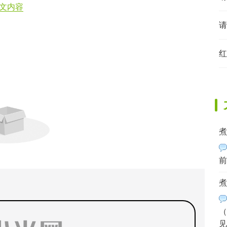
文内容
请
红
煮
前
煮
（
见