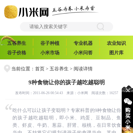
五谷养生
谷子种植
专业机器
农业知识
谷子价格
小米市场
小米问答
图片库
当前位置：
首页
>
五谷养生
> 阅读详情
9种食物让你的孩子越吃越聪明
发布时间：2011-06-26 00:54:43 来源：
小米网
阅读次数：16257
吃什么可以让孩子变聪明？专家科普的9种食物让你
的孩子越吃越聪明，即小米、鸡蛋、豆制品、鱼
类、虾皮、牛奶、葱蒜、肝肾、核桃，在日常饮食
当中，不妨将它们规划进孩子的食谱当中。其中，