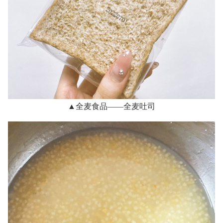
▲全麦食品——全麦吐司