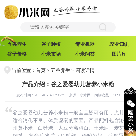
五谷养生
谷子种植
专业机器
农业知识
谷子价格
小米市场
小米问答
图片库
当前位置：
首页
>
五谷养生
> 阅读详情
产品介绍：谷之爱婴幼儿营养小米粉
发布时间：2011-07-14 23:33:59 来源：
小米网
阅读次数：8123
谷之爱婴幼儿营养小米粉一般宝宝皆可食用，尤其
适合消化不良、体质虚弱的宝宝。产品配料包含沁
州黄小米、白砂糖、大豆分离蛋白、玉米油、麦芽
糊精、复合矿物质（碳酸钙、磷酸氢钙、硫酸亚