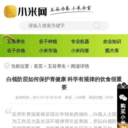
五谷养生
谷子种植
专业机器
农业知识
谷子价格
小米市场
小米问答
图片库
当前位置：
首页
>
五谷养生
> 阅读详情
白领阶层如何保护胃健康 科学有规律的饮食很重
要
发布时间：2011-07-20 18:55:40 来源：
小米网
阅读次数：6350
近些年胃病发病呈现出年轻化的倾向，白领人士因
为工作压力及生活不规律而引起胃病，所以白领阶