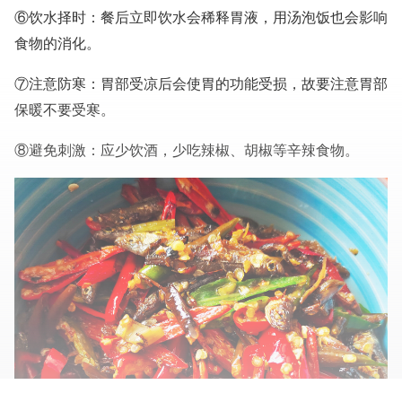
⑥饮水择时：餐后立即饮水会稀释胃液，用汤泡饭也会影响
食物的消化。
⑦注意防寒：胃部受凉后会使胃的功能受损，故要注意胃部
保暖不要受寒。
⑧避免刺激：应少饮酒，少吃辣椒、胡椒等辛辣食物。