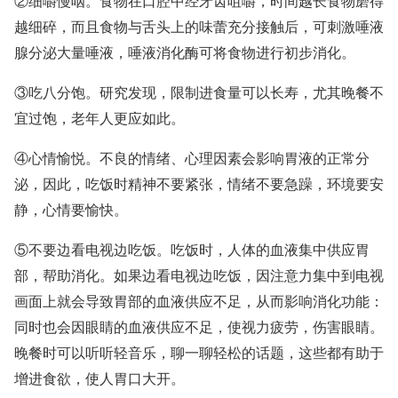
②细嚼慢咽。食物在口腔中经牙齿咀嚼，时间越长食物磨得
越细碎，而且食物与舌头上的味蕾充分接触后，可刺激唾液
腺分泌大量唾液，唾液消化酶可将食物进行初步消化。
③吃八分饱。研究发现，限制进食量可以长寿，尤其晚餐不
宜过饱，老年人更应如此。
④心情愉悦。不良的情绪、心理因素会影响胃液的正常分
泌，因此，吃饭时精神不要紧张，情绪不要急躁，环境要安
静，心情要愉快。
⑤不要边看电视边吃饭。吃饭时，人体的血液集中供应胃
部，帮助消化。如果边看电视边吃饭，因注意力集中到电视
画面上就会导致胃部的血液供应不足，从而影响消化功能：
同时也会因眼睛的血液供应不足，使视力疲劳，伤害眼睛。
晚餐时可以听听轻音乐，聊一聊轻松的话题，这些都有助于
增进食欲，使人胃口大开。