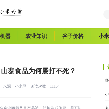
机器
农业知识
谷子价格
小
 山寨食品为何屡打不死？
:24 来源：
小米网
阅读次数：11154
小
五
名企业商标及其产品被非法抢注或仿冒，是可以