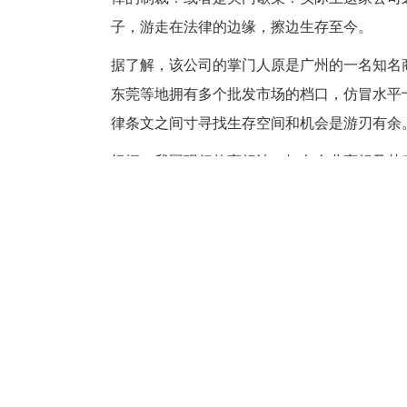
子，游走在法律的边缘，擦边生存至今。
据了解，该公司的掌门人原是广州的一名知名
东莞等地拥有多个批发市场的档口，仿冒水平
律条文之间寸寻找生存空间和机会是游刃有余
根据，我国现行的商标法，知名企业商标及其
销仿冒商标。但是诉讼的程序复杂，时间成本
委员会的鉴定、公告和法院的一审、二审，走
的时间。
这么长的时间，就给了山寨公司很大的生存空
赚的是钵满体满，如果你捣毁我这个窝点，我
赚钱时间。所以诉讼的时间成本成了这些山寨产
除了诉讼的时间成本外，还有
山寨食品过低的