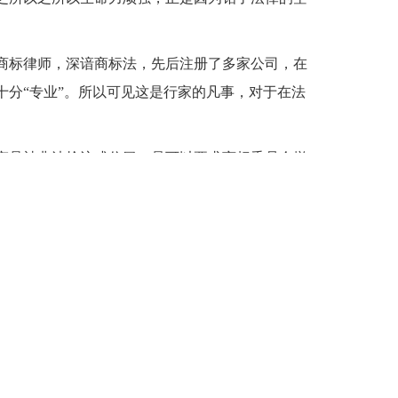
商标律师，深谙商标法，先后注册了多家公司，在
十分“专业”。所以可见这是行家的凡事，对于在法
。
产品被非法抢注或仿冒，是可以要求商标委员会撤
太大，商标侵权官司一般要走三个程序，国家商标
完这些程序，而这些程序走完了往往需要两到三年
间。等正规企业把仿冒商标打掉，他卖山寨货已经
再换个地方在山寨其他的产品，这其中又有三年的
品“屡打不死”滋生的土壤。
违法成本
也起到了推波助澜的作用。