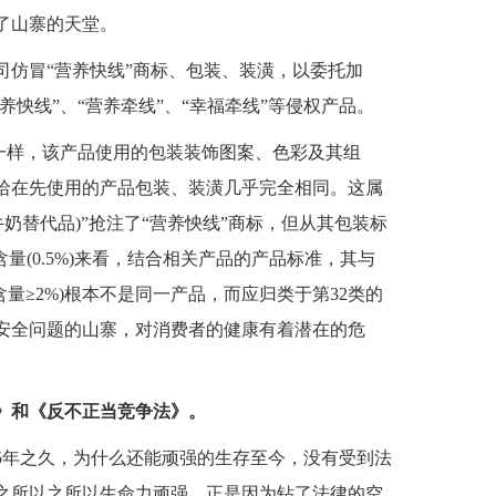
了山寨的天堂。
公司仿冒“营养快线”商标、包装、装潢，以委托加
养怏线”、“营养牵线”、“幸福牵线”等侵权产品。
全一样，该产品使用的包装装饰图案、色彩及其组
哈在先使用的产品包装、装潢几乎完全相同。这属
牛奶替代品)”抢注了“营养怏线”商标，但从其包装标
量(0.5%)来看，结合相关产品的产品标准，其与
含量≥2%)根本不是同一产品，而应归类于第32类的
安全问题的山寨，对消费者的健康有着潜在的危
》和《反不正当竞争法》。
5年之久，为什么还能顽强的生存至今，没有受到法
之所以之所以生命力顽强，正是因为钻了法律的空