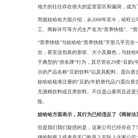
地方的往往存在很大的监管盲区和漏洞，成为
而据娃哈哈方面介绍，从2008年至今，哈旺
工、商标许可等方式生产名为“营养快线”、“营
“营养怏线”与娃哈哈“营养快线”字形几乎完
合，甚至连包装的形状、大小及颜色，与娃哈
于典型的“傍名牌”行为，其尽管在29类“豆奶(
示的产品名称“豆奶饮料”以及其配料、蛋白质含
娃哈哈核准注册的“豆奶(牛奶替代品)”(蛋白质
无酒精饮料或豆类饮料。不仅是山寨而且还是
险。
娃哈哈方面表示，其行为已经违反了《商标法
但是我们我们疑惑的是，这家公司已经存在了
律的制裁？或者是关门歇菜？实际上这家公司