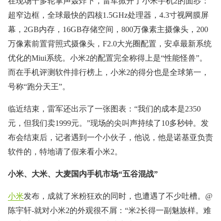
在现场十多轮掌声轰炸下，雷军掀开了小米手机2的面纱：
超窄边框，全球最快的四核1.5GHz处理器，4.3寸视网膜屏
幕，2GB内存，16GB存储空间，800万像素主摄像头，200
万像素前置背照式摄像头，F2.0大光圈配置，安卓最新系统
优化的Miui系统。小米2的配置完全称得上是“性能怪兽”。
而在手机评测软件排行榜上，小米2的得分也是全球第一，
号称“跑分天王”。
临近结束，雷军还出示了一张图表：“我们的成本是2350
元，但我们卖1999元。”现场的尖叫声持续了10多秒钟。发
布会结束后，记者遇到一个小伙子，他说，他是诺基亚负责
软件的，特地请了假来看小米2。
小米、大米、大麦国内手机市场“五谷混战”
小米
发布，成就了米粉狂欢的同时，也遭遇了不少吐槽。@
陈宇轩-就对小米2的外观很不屑：“米2长得一副魅族样。难