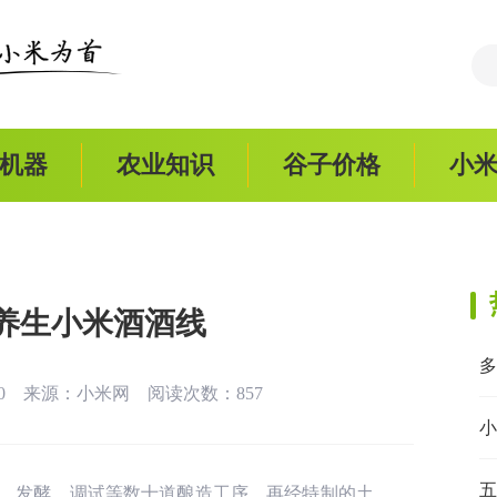
机器
农业知识
谷子价格
小
 养生小米酒酒线
:50 来源：
小米网
阅读次数：857
小
五
、发酵、调试等数十道酿造工序，再经特制的土