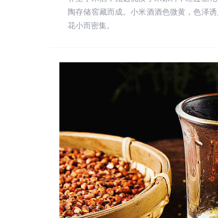
陶存储窖藏而成。小米酒酒色微黄，色泽诱
花小而密集。