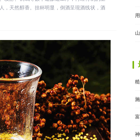
人，天然醇香。挂杯明显，倒酒呈现酒线状，酒
用
山
糙
施
富
神