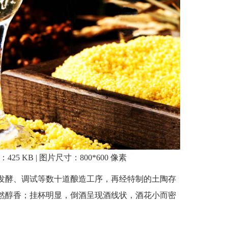
5 KB | 图片尺寸：800*600 像素
发酵、调试等数十道酿造工序，再经特制的土陶存
然醇香；挂杯明显，倒酒呈现酒线状，酒花小而密