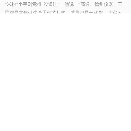
“米粉”小宇则觉得“没道理”，他说：“高通、德州仪器、三
星都是常年做这些手机芯片的，质量都是一路货。其实坏
CPU的极少，主要还是手机制造商的水准不够，导致焊接不
良容易出问题。”
节省成本线上销售，华为新机更低
这款配置不亚于其他品牌的小米手机，市场价却只售1999
元，而它的销售渠道更为特别——仅在商务网站小米网上直
接销售。
这种销售方式节省了中间环节的成本，让零售价格尽可能做
到最低。而不得不提的是，小米网的仓储和配送将由雷军投
资的凡客诚品支持，并且搭建网上商城。
展开全部内容
网上销售省了渠道代理费，华为技术有限公司高级副总裁余
承东在其新浪微博称，“小米手机1999元的价格，是采用电
文章标签：
小米
小米手机
智能手机
小米科技