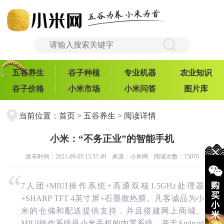
五谷养生
谷子种植
专业机器
农业知识
谷子价格
小米市场
小米问答
图片库
当前位置：
首页
>
五谷养生
> 阅读详情
小米：“不务正业”的智能手机
发布时间：2011-09-05 15:37:49 来源：
小米网
阅读次数：15076
7人团+MIUI操作系统+高通双核1.5GHz处理器
+SHARP TFT 4英寸屏+石墨散热膜。凡客诚品为小
米的仓储和配送提供支持，并且搭建网上商城。
MIUI操作系统是小米手机的内置系统，基于Android