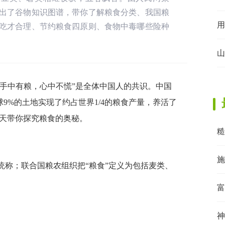
出了谷物知识图谱，带你了解粮食分类、我国粮
用
吃才合理、节约粮食四原则、食物中毒哪些险种
山
“手中有粮，心中不慌”是全体中国人的共识。中国
9%的土地实现了约占世界1/4的粮食产量，养活了
今天带你探究粮食的奥秘。
糙
施
统称；联合国粮农组织把“粮食”定义为包括麦类、
富
神