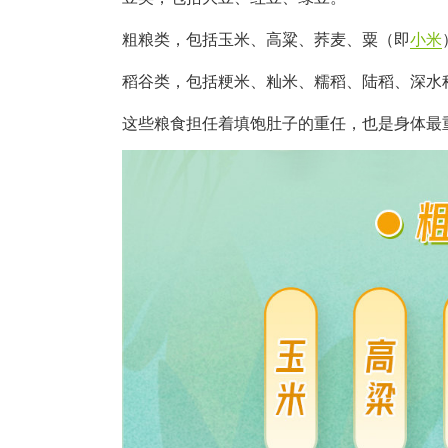
粗粮类，包括玉米、高粱、荞麦、粟（即
小米
稻谷类，包括粳米、籼米、糯稻、陆稻、深水
这些粮食担任着填饱肚子的重任，也是身体最