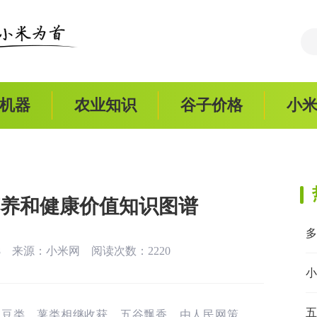
机器
农业知识
谷子价格
小
养和健康价值知识图谱
:18 来源：
小米网
阅读次数：2220
小
五
、豆类、薯类相继收获，五谷飘香。由人民网策