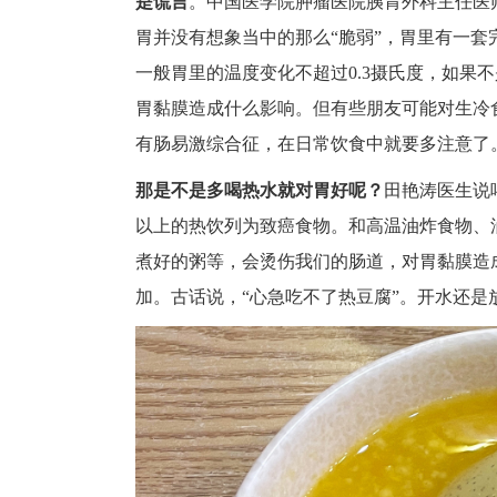
是谎言
。中国医学院肿瘤医院胰胃外科主任医
胃并没有想象当中的那么“脆弱”，胃里有一
一般胃里的温度变化不超过0.3摄氏度，如果
胃黏膜造成什么影响。但有些朋友可能对生冷
有肠易激综合征，在日常饮食中就要多注意了
那是不是多喝热水就对胃好呢？
田艳涛医生说
以上的热饮列为致癌食物。和高温油炸食物、
煮好的粥等，会烫伤我们的肠道，对胃黏膜造
加。古话说，“心急吃不了热豆腐”。开水还