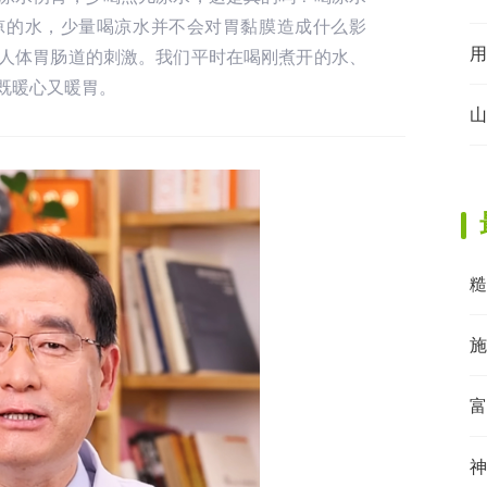
凉的水，少量喝凉水并不会对胃黏膜造成什么影
用
人体胃肠道的刺激。我们平时在喝刚煮开的水、
既暖心又暖胃。
山
糙
施
富
神