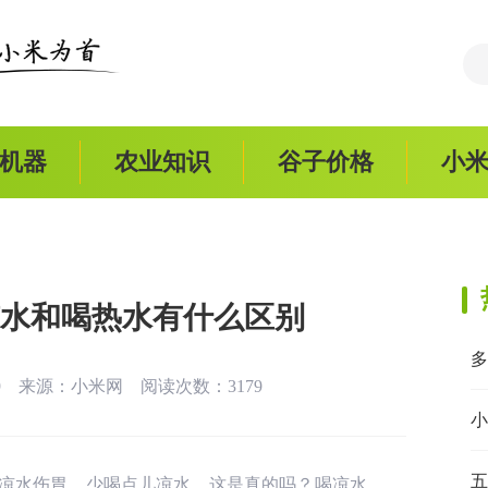
机器
农业知识
谷子价格
小
水和喝热水有什么区别
:39 来源：
小米网
阅读次数：3179
小
五
凉水伤胃，少喝点儿凉水，这是真的吗？喝凉水