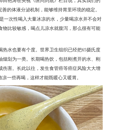
师田艳涛在央视《医问到底》栏目说，其实我们的
套完善的体液分泌机制，能够维持胃里环境的稳定。
不是一次性喝入大量冰凉的水，少量喝凉水并不会对
食物比较敏感，喝点儿凉水就腹泻，那么很有可能
。
喝热水也要有个度。世界卫生组织已经把65摄氏度
油烟划为一类。长期喝热饮，包括刚煮开的水、刚
成伤害。长此以往，发生食管癌等癌症风险大大增
是放凉一些再喝，这样才能既暖心又暖胃。