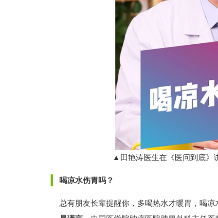
▲田艳涛医生在《医问到底》讲
喝凉水伤胃吗？
总有朋友长辈提醒你，多喝热水才暖胃，喝凉