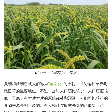
▲谷子，也称粟谷、粟米
夏朝和商朝曾被人们称为“
粟文化
”的王朝，可见这种家养狗
尾巴草的重要地位。不过，当时人口还比较少，人口密度很
低，天底下有大片大片的原始森林和沼泽，人们可以获得的
食物来源是相当多的。有人统计过取材先秦的诗歌集《诗