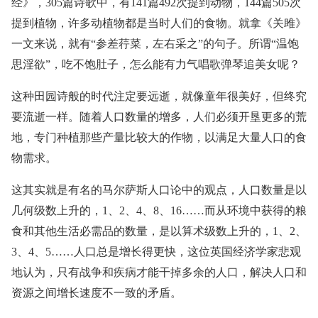
经》，305篇诗歌中，有141篇492次提到动物，144篇505次
提到植物，许多动植物都是当时人们的食物。就拿《关雎》
一文来说，就有“参差荇菜，左右采之”的句子。所谓“温饱
思淫欲”，吃不饱肚子，怎么能有力气唱歌弹琴追美女呢？
这种田园诗般的时代注定要远逝，就像童年很美好，但终究
要流逝一样。随着人口数量的增多，人们必须开垦更多的荒
地，专门种植那些产量比较大的作物，以满足大量人口的食
物需求。
这其实就是有名的马尔萨斯人口论中的观点，人口数量是以
几何级数上升的，1、2、4、8、16……而从环境中获得的粮
食和其他生活必需品的数量，是以算术级数上升的，1、2、
3、4、5……人口总是增长得更快，这位英国经济学家悲观
地认为，只有战争和疾病才能干掉多余的人口，解决人口和
资源之间增长速度不一致的矛盾。