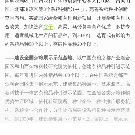
国家农高区（山西农谷）杂粮创新中心和太行山区、吕梁山
区、北部冷凉区等3个杂粮创新分中心，完善杂粮种业创新
空间布局。实施国家级杂粮育种创新项目，开展杂粮育种联
合攻关，加快选育
谷子
、高粱、马铃薯等高产优质、多抗专
用、适宜机械化生产的新品种。到2030年，选育成有影响力
的杂粮品种50个以上，突破性品种20个以上。
——
建设全国杂粮展示示范基地。
以中国杂粮之都产业融合
园区和山西杂粮科技研究院为依托，创建杂粮品种引进示范
园。每年引进国内外新品种100个以上，在中国杂粮之都产
业融合园区集中展示示范，建成集品种展示、技术装备、高
新科技于一体的杂粮品种引进示范园。在全省各类杂粮作物
优势生产区域，依托科研院所、种业企业、种业推广服务机
构、杂粮专业合作社，分作物布局建设杂粮良种展示示范基
地。到2030年，建设杂粮展示示范基地2万亩以上，展示示
范新品种500个以上，形成覆盖面广、技术规范、机制灵活