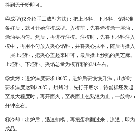
拌到无干粉即可。
④成型(仅介绍手工成型方法)：把上坯料、下坯料、馅料准
备好后，就可开始注模成型。入模前，先将烤模涂一层油，
涂油要均匀。然后，再进行注模。注模时，先将下坯料注入
模中，再用小勺放入夹心馅料，并将夹心抹平，随后再撒入
一层上坯料，把夹心盖起来即可，最后撒上炒熟的黑芝麻。
上坯料、下坯料、夹馅总量为模容积的3/4左右。
⑤烘烤：进炉温度要求180℃，进炉后要慢慢升温，出炉时
要求温度达到220℃ 。烘烤时，先打开底水，待蛋糕坯发起
至最大程度时，再开面火，至表面上色熟透为止，一般需25
分钟左右。
⑥冷却：出炉后，迅速扣模，再把蛋糕翻过来，凉透，即为
成品。