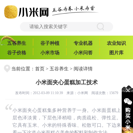
五谷养生
谷子种植
专业机器
农业知识
谷子价格
小米市场
小米问答
图片库
当前位置：
首页
>
五谷养生
> 阅读详情
小米面夹心蛋糕加工技术
发布时间：2012-03-09 11:10:39 来源：
小米网
阅读次数：15679
小米面夹心蛋糕集多种营养于一身。小米面蛋糕上
层色泽淡黄，下层色泽稍暗，肉质疏松、弹性足。
它具有玉米、小米的特殊香味、松散可口。下边来
看一下这道小米面糕点美食的配料和制作方法。