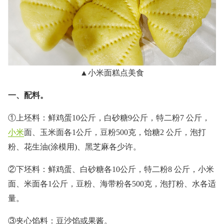
▲小米面糕点美食
一、配料。
①上坯料：鲜鸡蛋10公斤，白砂糖9公斤，特二粉7 公斤，
小米
面、玉米面各1公斤，豆粉500克，饴糖2 公斤，泡打
粉、花生油(涂模用)、黑芝麻各少许。
②下坯料：鲜鸡蛋、白砂糖各10公斤，特二粉8 公斤，小米
面、米面各1公斤，豆粉、海带粉各500克，泡打粉、水各适
量。
③夹心馅料：豆沙馅或果酱。