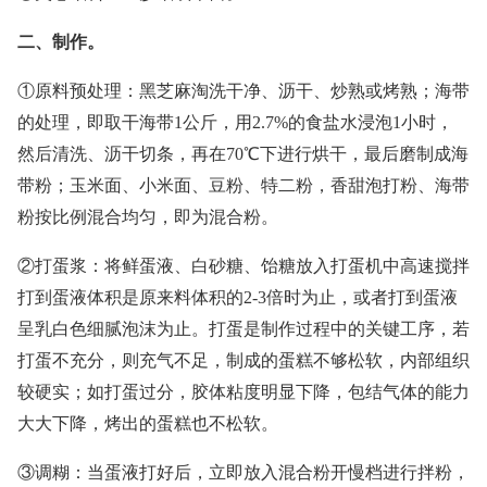
二、制作。
①原料预处理：黑芝麻淘洗干净、沥干、炒熟或烤熟；海带
的处理，即取干海带1公斤，用2.7%的食盐水浸泡1小时，
然后清洗、沥干切条，再在70℃下进行烘干，最后磨制成海
带粉；玉米面、小米面、豆粉、特二粉，香甜泡打粉、海带
粉按比例混合均匀，即为混合粉。
②打蛋浆：将鲜蛋液、白砂糖、饴糖放入打蛋机中高速搅拌
打到蛋液体积是原来料体积的2-3倍时为止，或者打到蛋液
呈乳白色细腻泡沫为止。打蛋是制作过程中的关键工序，若
打蛋不充分，则充气不足，制成的蛋糕不够松软，内部组织
较硬实；如打蛋过分，胶体粘度明显下降，包结气体的能力
大大下降，烤出的蛋糕也不松软。
③调糊：当蛋液打好后，立即放入混合粉开慢档进行拌粉，