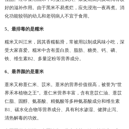
好的滋补作用。由于黑米不易煮烂，应先浸泡一夜再煮。消
化功能较弱的幼儿和老弱病人不宜于食用。
5、最排毒的是糯米
糯米又叫江米，因其香糯黏滑，常被用以制成风味小吃，深
受大家喜爱。糯米中含有蛋白质、脂肪、糖类、钙、磷、
铁、维生素B2、多量淀粉等营养成分。
6、最养颜的是薏米
薏米又称薏仁米、苡米。薏米的营养价值很高，被誉为“世
界禾本植物之王”。薏仁米营养丰富，含有意苡仁油、薏苡
仁脂、固醇、氨基酸、精氨酸等多种氨基酸成分和维生素
B1、碳水化合物等营养成分、具有利水渗湿、健脾止泻、
清热解毒的功效。