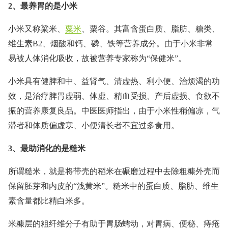
2、最养胃的是小米
小米又称粱米、
粟米
、粟谷。其富含蛋白质、脂肪、糖类、
维生素B2、烟酸和钙、磷、铁等营养成分。由于小米非常
易被人体消化吸收，故被营养专家称为“保健米”。
小米具有健脾和中、益肾气、清虚热、利小便、治烦渴的功
效，是治疗脾胃虚弱、体虚、精血受损、产后虚损、食欲不
振的营养康复良品。中医医师指出，由于小米性稍偏凉，气
滞者和体质偏虚寒、小便清长者不宜过多食用。
3、最助消化的是糙米
所谓糙米，就是将带壳的稻米在碾磨过程中去除粗糠外壳而
保留胚芽和内皮的“浅黄米”。糙米中的蛋白质、脂肪、维生
素含量都比精白米多。
米糠层的粗纤维分子有助于胃肠蠕动，对胃病、便秘、痔疮