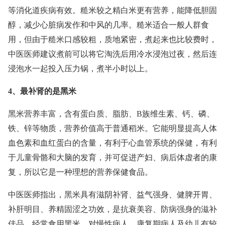
等消化道疾病有效。糙米较之精白米更有营养，能降低胆固
醇，减少心脏病发作和中风的几率。糙米适合一般人群食
用，但由于糙米口感较粗，质地紧密，煮起来也比较费时，
中医医师建议煮前可以将它淘洗后用冷水浸泡过夜，然后连
浸泡水一起投入压力锅，煮半小时以上。
4、最补肾的是黑米
黑米营养丰富，含有蛋白质、脂肪、B族维生素、钙、磷、
铁、锌等物质，营养价值高于普通稻米。它能明显提高人体
血色素和血红蛋白的含量，有利于心血管系统的保健，有利
于儿童骨骼和大脑的发育，并可促进产妇、病后体虚者的康
复，所以它是一种理想的营养保健食品。
中医医师指出，黑米具有滋阴补肾、益气强身、健脾开胃、
补肝明目、养精固涩之功效，是抗衰美容、防病强身的滋补
佳品。经常食用黑米，对慢性病人、康复期病人及幼儿有较