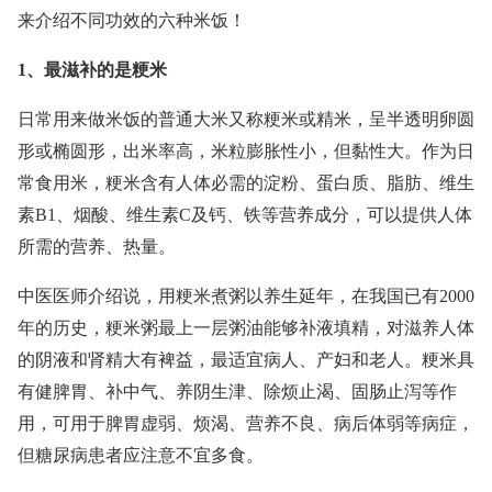
来介绍不同功效的六种米饭！
1、最滋补的是粳米
日常用来做米饭的普通大米又称粳米或精米，呈半透明卵圆
形或椭圆形，出米率高，米粒膨胀性小，但黏性大。作为日
常食用米，粳米含有人体必需的淀粉、蛋白质、脂肪、维生
素B1、烟酸、维生素C及钙、铁等营养成分，可以提供人体
所需的营养、热量。
中医医师介绍说，用粳米煮粥以养生延年，在我国已有2000
年的历史，粳米粥最上一层粥油能够补液填精，对滋养人体
的阴液和肾精大有裨益，最适宜病人、产妇和老人。粳米具
有健脾胃、补中气、养阴生津、除烦止渴、固肠止泻等作
用，可用于脾胃虚弱、烦渴、营养不良、病后体弱等病症，
但糖尿病患者应注意不宜多食。