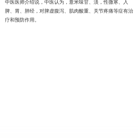
中医医师介绍说，中医认为，薏米味甘、淡，性微寒、入
脾、胃、肺经，对脾虚腹泻、肌肉酸重、关节疼痛等症有治
疗和预防作用。