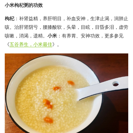
小米枸杞粥的功效
枸杞
：补肾益精，养肝明目，补血安神，生津止渴，润肺止
咳。治肝肾阴亏，腰膝酸软，头晕，目眩，目昏多泪，虚劳
咳嗽，消渴，遗精。
小米
：有养胃、安神功效，更多参见
《
五谷养生，小米最佳
》。