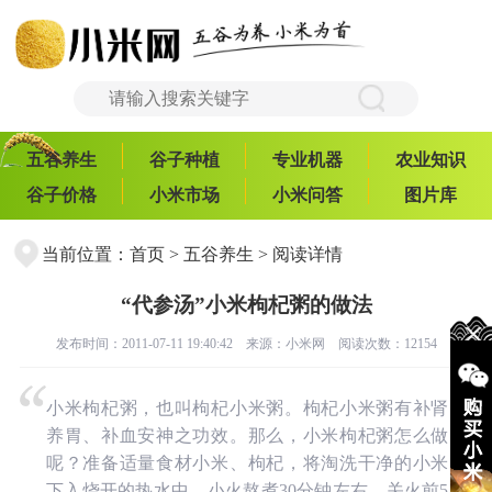
五谷养生
谷子种植
专业机器
农业知识
谷子价格
小米市场
小米问答
图片库
当前位置：
首页
>
五谷养生
> 阅读详情
“代参汤”小米枸杞粥的做法
发布时间：2011-07-11 19:40:42 来源：
小米网
阅读次数：12154
小米枸杞粥，也叫枸杞小米粥。枸杞小米粥有补肾
养胃、补血安神之功效。那么，小米枸杞粥怎么做
呢？准备适量食材小米、枸杞，将淘洗干净的小米
下入烧开的热水中，小火熬煮30分钟左右，关火前5