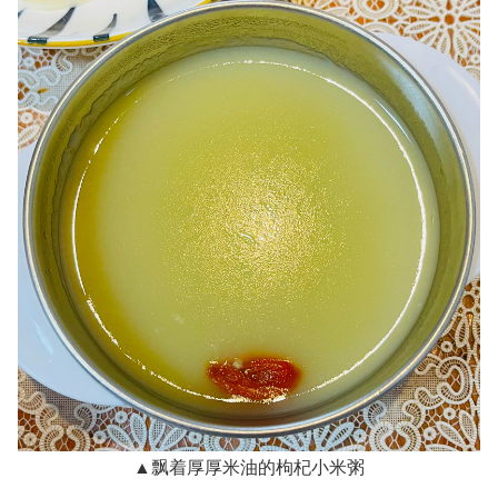
▲飘着厚厚米油的枸杞小米粥