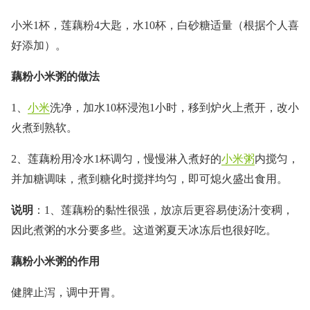
小米1杯，莲藕粉4大匙，水10杯，白砂糖适量（根据个人喜
好添加）。
藕粉小米粥的做法
1、
小米
洗净，加水10杯浸泡1小时，移到炉火上煮开，改小
火煮到熟软。
2、莲藕粉用冷水1杯调匀，慢慢淋入煮好的
小米粥
内搅匀，
并加糖调味，煮到糖化时搅拌均匀，即可熄火盛出食用。
说明
：1、莲藕粉的黏性很强，放凉后更容易使汤汁变稠，
因此煮粥的水分要多些。这道粥夏天冰冻后也很好吃。
藕粉小米粥的作用
健脾止泻，调中开胃。