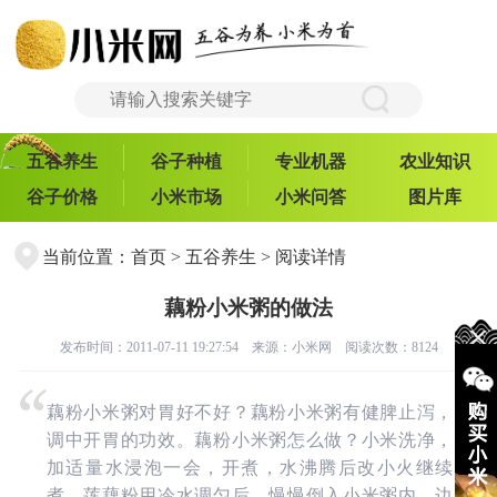
五谷养生
谷子种植
专业机器
农业知识
谷子价格
小米市场
小米问答
图片库
当前位置：
首页
>
五谷养生
> 阅读详情
藕粉小米粥的做法
发布时间：2011-07-11 19:27:54 来源：
小米网
阅读次数：8124
藕粉小米粥对胃好不好？藕粉小米粥有健脾止泻，
调中开胃的功效。藕粉小米粥怎么做？小米洗净，
加适量水浸泡一会，开煮，水沸腾后改小火继续
煮。莲藕粉用冷水调匀后，慢慢倒入小米粥内，边