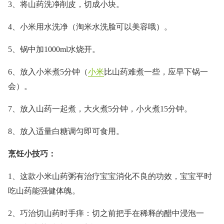
3、将山药洗净削皮，切成小块。
4、小米用水洗净（淘米水洗脸可以美容哦）。
5、锅中加1000ml水烧开。
6、放入小米煮5分钟（
小米
比山药难煮一些，应早下锅一
会）。
7、放入山药一起煮，大火煮5分钟，小火煮15分钟。
8、放入适量白糖调匀即可食用。
烹饪小技巧：
1、这款小米山药粥有治疗宝宝消化不良的功效，宝宝平时
吃山药能强健体魄。
2、巧治切山药时手痒：切之前把手在稀释的醋中浸泡一