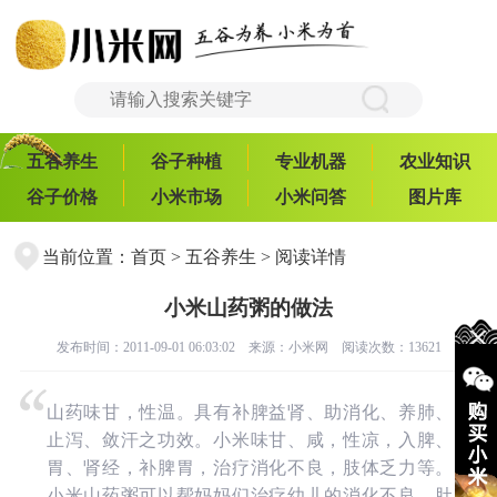
五谷养生
谷子种植
专业机器
农业知识
谷子价格
小米市场
小米问答
图片库
当前位置：
首页
>
五谷养生
> 阅读详情
小米山药粥的做法
发布时间：2011-09-01 06:03:02 来源：
小米网
阅读次数：13621
山药味甘，性温。具有补脾益肾、助消化、养肺、
止泻、敛汗之功效。小米味甘、咸，性凉，入脾、
胃、肾经，补脾胃，治疗消化不良，肢体乏力等。
小米山药粥可以帮妈妈们治疗幼儿的消化不良、肚