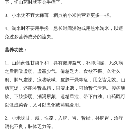
下，切山药时就不会手痒了。
3、小米粥不宜太稀薄，稠点的小米粥营养更多一些。
4、淘米时不要用手搓，忌长时间浸泡或用热水淘米，以避
免过多营养成分的流失。
营养功效：
1、山药药性甘淡平和，具有健脾益气，补肺润燥。凡久病
之后脾吸虚弱、虚赢少气、倦怠乏力、食欲不振、久泄久
痢、肺气虚燥、痰喘咳嗽、皮肤干燥等症，用之皆见效。山
药煎汤，还能补肾益精，固涩止遗，可治肾气亏耗、腰痛酸
软、下肢痿弱、消渴尿频、遗精早泄、带下白浊。山药既可
以做成菜肴，又可以煮粥或蒸糕食用。
2、小米味甘、咸，性凉，入脾、胃、肾经，补脾胃，治疗
消化不良，肢体乏力等。