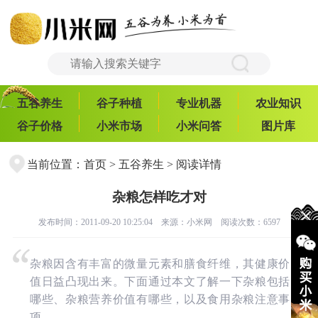
五谷养生
谷子种植
专业机器
农业知识
谷子价格
小米市场
小米问答
图片库
当前位置：
首页
>
五谷养生
> 阅读详情
杂粮怎样吃才对
发布时间：2011-09-20 10:25:04 来源：
小米网
阅读次数：6597
杂粮因含有丰富的微量元素和膳食纤维，其健康价
值日益凸现出来。下面通过本文了解一下杂粮包括
哪些、杂粮营养价值有哪些，以及食用杂粮注意事
项。