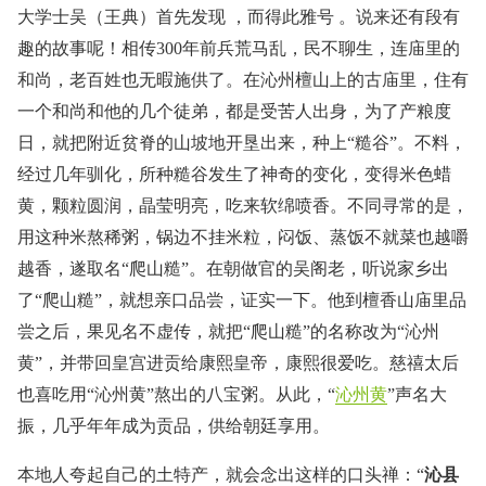
大学士吴（王典）首先发现 ，而得此雅号 。说来还有段有
趣的故事呢！相传300年前兵荒马乱，民不聊生，连庙里的
和尚，老百姓也无暇施供了。在沁州檀山上的古庙里，住有
一个和尚和他的几个徒弟，都是受苦人出身，为了产粮度
日，就把附近贫脊的山坡地开垦出来，种上“糙谷”。不料，
经过几年驯化，所种糙谷发生了神奇的变化，变得米色蜡
黄，颗粒圆润，晶莹明亮，吃来软绵喷香。不同寻常的是，
用这种米熬稀粥，锅边不挂米粒，闷饭、蒸饭不就菜也越嚼
越香，遂取名“爬山糙”。在朝做官的吴阁老，听说家乡出
了“爬山糙”，就想亲口品尝，证实一下。他到檀香山庙里品
尝之后，果见名不虚传，就把“爬山糙”的名称改为“沁州
黄”，并带回皇宫进贡给康熙皇帝，康熙很爱吃。慈禧太后
也喜吃用“沁州黄”熬出的八宝粥。从此，“
沁州黄
”声名大
振，几乎年年成为贡品，供给朝廷享用。
本地人夸起自己的土特产，就会念出这样的口头禅：“
沁县