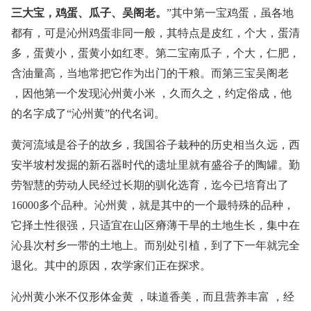
三大宝，鸡蛋、瓜子、吴阁老。
”其中第一宝鸡蛋，虽各地
都有，可是沁州鸡蛋非同一般，其特点是皮红，个大，蛋清
多，蛋黄小，蛋黄小如红枣。第二宝南瓜子，个大，仁肥，
含油量高，当地常把它作为出门的干粮。而第三宝吴阁老
，因他第一个发现沁州黄小米 ，久而久之，约定俗成，他
的名字成了“沁州黄”的代名词。
黄河流域是谷子的故乡，我国谷子栽种的历史相当久远，西
安半坡村发掘的新石器时代的遗址里就有盛谷子的陶罐。勤
劳智慧的劳动人民经过长期的驯化选育，迄今已培育出了
16000多个品种。沁州黄，就是其中的一个最特殊的品种，
它择土性很强，只适宜在山区瘠薄干旱的土地生长，集中在
沁县次村乡一带的土地上。而别处引植，到了下一年就完全
退化。其中的原因，农学家们正在探求。
沁州黄小米不仅形体金黄 ，味道香美，而且营养丰富 ，经