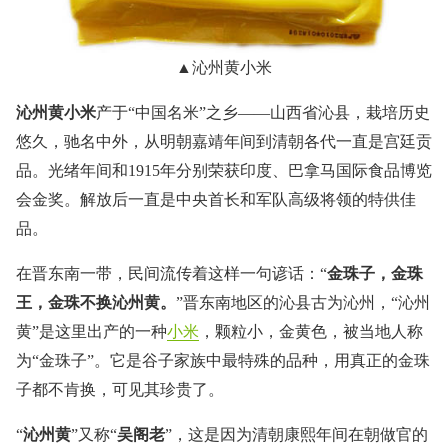
▲沁州黄小米
沁州黄小米
产于“中国名米”之乡——山西省沁县，栽培历史
悠久，驰名中外，从明朝嘉靖年间到清朝各代一直是宫廷贡
品。光绪年间和1915年分别荣获印度、巴拿马国际食品博览
会金奖。解放后一直是中央首长和军队高级将领的特供佳
品。
在晋东南一带，民间流传着这样一句谚话：“
金珠子，金珠
王，金珠不换沁州黄。
”晋东南地区的沁县古为沁州，“沁州
黄”是这里出产的一种
小米
，颗粒小，金黄色，被当地人称
为“金珠子”。它是谷子家族中最特殊的品种，用真正的金珠
子都不肯换，可见其珍贵了。
“
沁州黄
”又称“
吴阁老
”，这是因为清朝康熙年间在朝做官的