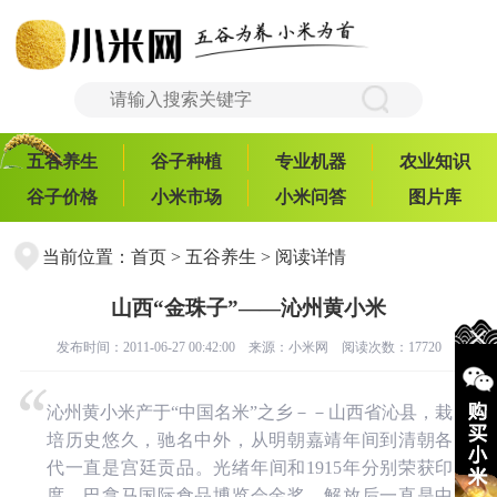
五谷养生
谷子种植
专业机器
农业知识
谷子价格
小米市场
小米问答
图片库
当前位置：
首页
>
五谷养生
> 阅读详情
山西“金珠子”——沁州黄小米
发布时间：2011-06-27 00:42:00 来源：
小米网
阅读次数：17720
沁州黄小米产于“中国名米”之乡－－山西省沁县，栽
培历史悠久，驰名中外，从明朝嘉靖年间到清朝各
代一直是宫廷贡品。光绪年间和1915年分别荣获印
度、巴拿马国际食品博览会金奖。解放后一直是中