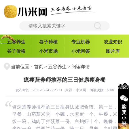
五谷养生
谷子种植
专业机器
农业知识
谷子价格
小米市场
小米问答
图片库
当前位置：
首页
>
五谷养生
> 阅读详情
疯瘦营养师推荐的三日健康瘦身餐
发布时间：2011-10-24 22:23:33 来源：
小米网
阅读次数：6368
资深营养师推荐的三日瘦身法减肥食谱。第一日，
早餐，山药薏米粥一小碗，水煮蛋一个。午餐，米
饭一碗，鸡肉丁拌菠菜一份、白灼虾十个。晚餐，
米饭一碗，炒西兰花一份。第二日，早餐，白吐司