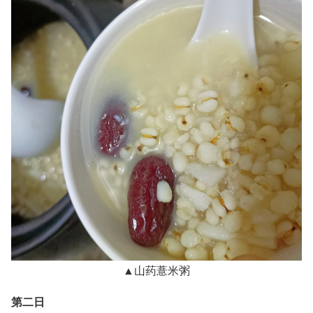
▲山药薏米粥
第二日