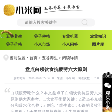
五谷养生
谷子种植
专业机器
农业知识
谷子价格
小米市场
小米问答
图片库
当前位置：
首页
>
五谷养生
> 阅读详情
盘点白领饮食抗疲劳六大原则
发布时间：2011-10-07 22:36:50 来源：
小米网
阅读次数：5750
白领疲劳吃什么？本文盘点了白领饮食抗疲劳六大
原则供大家参考。1.饮食平衡是关键；2.适当补充糖
分和碳水化合物；3.别忘了维生素C；4.铁的吸收不
容忽视；5.干果是能量补充剂；6.牛奶很重要。